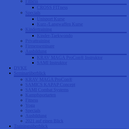
Fitness
CROSS FITness
Specials
Unisport Kurse
Kurz-/Langwaffen Kurse
Kindertraining
Kinder-Taekwondo
Privattraining
Firmenseminare
Ausbildung
KRAV MAGA ProCon® Instruktor
SAMI Instruktor
DVKE
Seminarüberblick
KRAV MAGA ProCon®
SAMICS KAPAP Concept
SAMI Combat Systems
Kampfsportarten
Fitness
Yoga
Specials
Ausbildung
2021 auf einen Blick
Trainingsüberblick