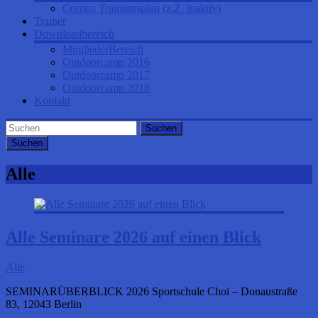
Corona Trainingsplan (z.Z. inaktiv)
Trainer
Downloadbereich
MitgliederBereich
Outdoorcamp 2016
Outdoorcamp 2017
Outdoorcamp 2018
Kontakt
Suchen
Alle
Alle Seminare 2026 auf einen Blick
Alle
SEMINARÜBERBLICK 2026 Sportschule Choi – Donaustraße
83, 12043 Berlin