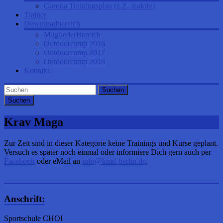
Corona Trainingsplan (z.Z. inaktiv)
Trainer
Downloadbereich
MitgliederBereich
Outdoorcamp 2016
Outdoorcamp 2017
Outdoorcamp 2018
Kontakt
Suchen
Krav Maga
Zur Zeit sind in dieser Kategorie keine Trainings und Kurse geplant.
Versuch es später noch einmal oder informiere Dich gern auch per
Facebook
oder eMail an
info@kmd-berlin.de
.
Anschrift:
Sportschule CHOI