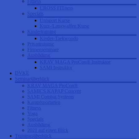
Fitness
CROSS FITness
Specials
Unisport Kurse
Kurz-/Langwaffen Kurse
Kindertraining
Kinder-Taekwondo
Privattraining
Firmenseminare
Ausbildung
KRAV MAGA ProCon® Instruktor
SAMI Instruktor
DVKE
Seminarüberblick
KRAV MAGA ProCon®
SAMICS KAPAP Concept
SAMI Combat Systems
Kampfsportarten
Fitness
Yoga
Specials
Ausbildung
2021 auf einen Blick
Trainingsüberblick